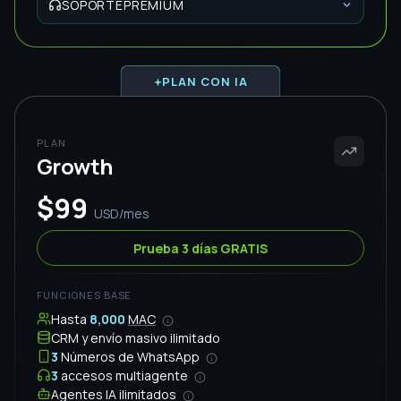
FUNCIONES BASE
Hasta
8,000
MAC
CRM y envío masivo ilimitado
3
Números de WhatsApp
3
accesos multiagente
Agentes IA ilimitados
Automatizaciones con IA
Gestión de grupos y comunidades ilimitadas
SOPORTE STANDARD
Sesión Inicial
INCLUIDA
$100 USD
Chat y WhatsApp
Reuniones en Zoom y Meet diarias
PLAN CON IA
PLAN
Infinity