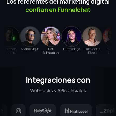
Integraciones con
Webhooks y APIs oficiales
Integracion con Hotmart
Conecta
Funnelchat
con
Hotmart
y
recupera el dinero que estas dejando