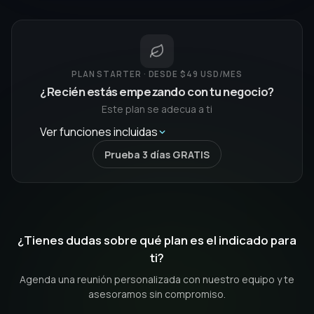
Hasta
3,500
MAC
2
Números de WhatsApp
1
accesos multiagente
¿Tienes dudas sobre qué plan es el indicado para
Agentes IA ilimitados
ti?
Gestión de grupos y comunidades ilimitadas
Agenda una reunión personalizada con nuestro equipo y te
SOPORTE STANDARD
asesoramos sin compromiso.
Sesión Inicial
INCLUIDA
$100 USD
Chat y WhatsApp
Reuniones en Zoom y Meet diarias
Agendar reunión