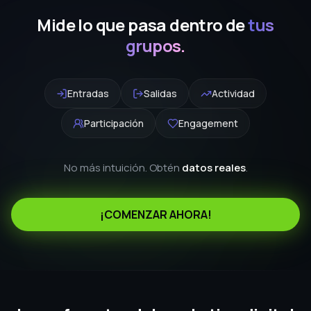
¡COMENZAR AHORA!
Los referentes del marketing digital
confian en Funnelchat
Jonathan
Alvaro Luque
Flor
Laura Blago
Luis Carlos
Mauric
Vinasco
Schauman
Flores
Duqu