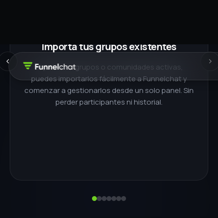
Mide lo que pasa dentro de
tus
grupos.
Entradas
Salidas
Actividad
Participación
Engagement
No más intuición. Obtén
datos reales
.