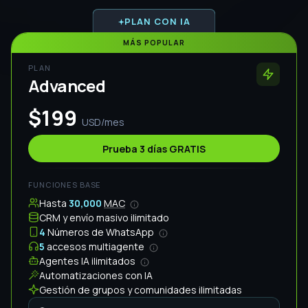
Hasta
30,000
MAC
CRM y envío masivo ilimitado
4
Números de WhatsApp
5
accesos multiagente
Agentes IA ilimitados
Automatizaciones con IA
Gestión de grupos y comunidades ilimitadas
SOPORTE
PREMIUM
Sesión Inicial
INCLUIDA
$100 USD
Chat y WhatsApp
Reuniones en Zoom y Meet diarias
Grupo de Soporte Personalizado
PLAN CON IA
Key Account Manager
PLAN
Growth
$99
USD/mes
Prueba 3 días GRATIS