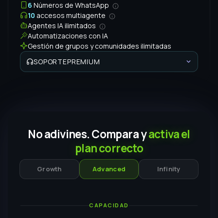
plan correcto
Growth
Advanced
Infinity
CAPACIDAD
30,000
MAC
4
Números
5
Multiagente
FUNCIONALIDADES
CRM y envío masivo
Agentes IA ilimitados