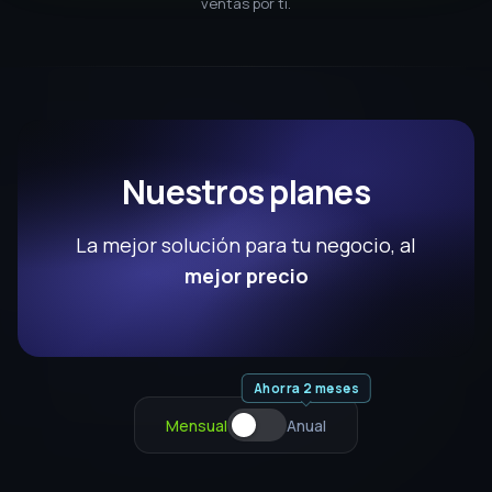
Ahorra 2 meses
Mensual
Anual
PLAN CON IA
MÁS POPULAR
PLAN
Advanced
$199
USD/mes
Prueba 3 días GRATIS
FUNCIONES BASE