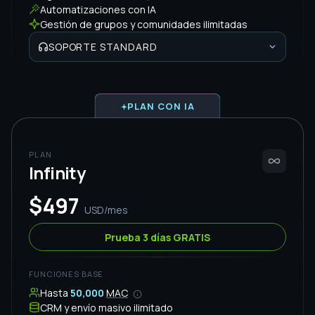
$497
USD/mes
Prueba 3 días GRATIS
FUNCIONES BASE
Hasta
50,000
MAC
CRM y envío masivo ilimitado
6
Números de WhatsApp
10
accesos multiagente
Agentes IA ilimitados
Automatizaciones con IA
Gestión de grupos y comunidades ilimitadas
SOPORTE
PREMIUM
Sesión Inicial
INCLUIDA
$100 USD
Chat y WhatsApp
Reuniones en Zoom y Meet diarias
Grupo de Soporte Personalizado
Key Account Manager
No adivines. Compara y
activa el