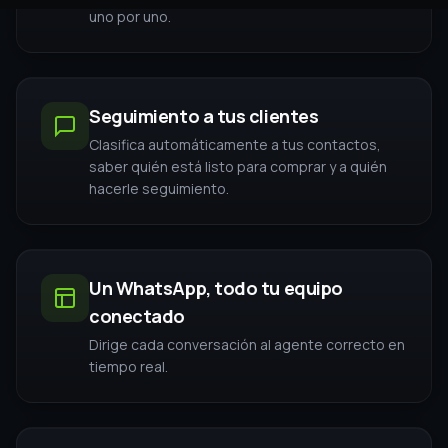
OFERTA SOLO POR HOY
¡Espera!
Nuestros planes
tenemos algo mejor para ti.
La mejor solución para tu negocio, al
¿Y si en vez de probar 3 días gratis, activas nuestro
mejor plan hoy, solo por
$49 en tu primer mes?
mejor precio
Plan Advanced
$199 USD / mes
$49 USD
Tu primer mes
PLAN CON IA
Ahorras $150 USD tu primer mes
MÁS POPULAR
PLAN
Incluye todo el plan Advanced:
Advanced
Automatizaciones y agentes IA ilimitados
Account Manager dedicado
$199
Sesiones grupales en vivo con expertos
USD/mes