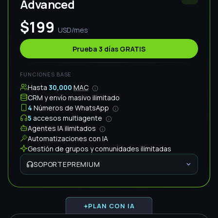
Reuniones en Zoom y Meet diarias
Grupo de Soporte Personalizado
Key Account Manager
No adivines. Compara y
activa el
plan correcto
Growth
Advanced
Infinity
CAPACIDAD
30,000
MAC
4
Números
5
Multiagente
FUNCIONALIDADES