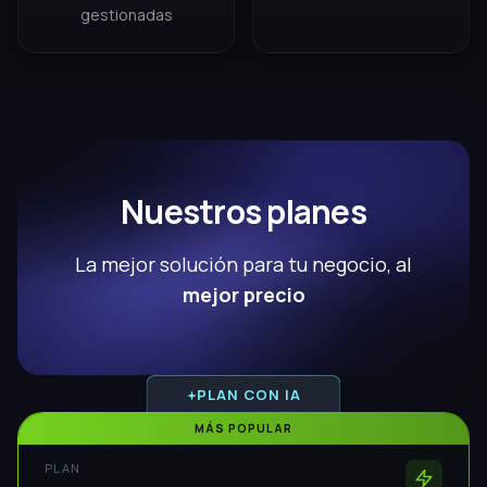
PLAN
Infinity
$497
USD/mes
Prueba 3 días GRATIS
FUNCIONES BASE
Hasta
50,000
MAC
CRM y envío masivo ilimitado
6
Números de WhatsApp
10
accesos multiagente
Agentes IA ilimitados
Automatizaciones con IA
Gestión de grupos y comunidades ilimitadas
SOPORTE
PREMIUM
Sesión Inicial
INCLUIDA
$100 USD
Chat y WhatsApp