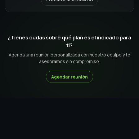
Hasta
3,500
MAC
2
Números de WhatsApp
1
accesos multiagente
¿Tienes dudas sobre qué plan es el indicado para
Agentes IA ilimitados
ti?
Gestión de grupos y comunidades ilimitadas
Agenda una reunión personalizada con nuestro equipo y te
SOPORTE STANDARD
asesoramos sin compromiso.
Sesión Inicial
INCLUIDA
$100 USD
Chat y WhatsApp
Reuniones en Zoom y Meet diarias
Agendar reunión