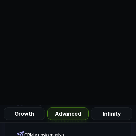
Key Account Manager
No adivines. Compara y
activa el
plan correcto
Growth
Advanced
Infinity
CAPACIDAD
30,000
MAC
4
Números
5
Multiagente
FUNCIONALIDADES
CRM y envío masivo