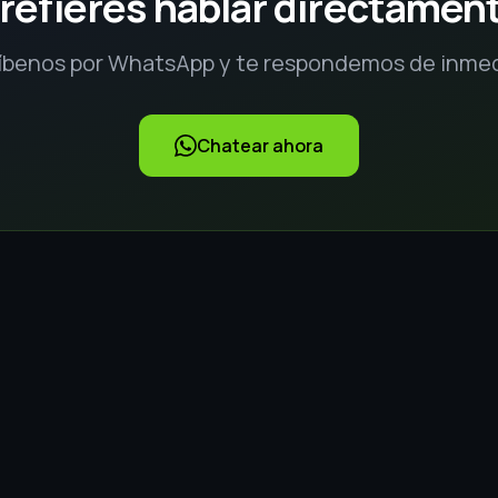
refieres hablar directamen
íbenos por WhatsApp y te respondemos de inme
Chatear ahora