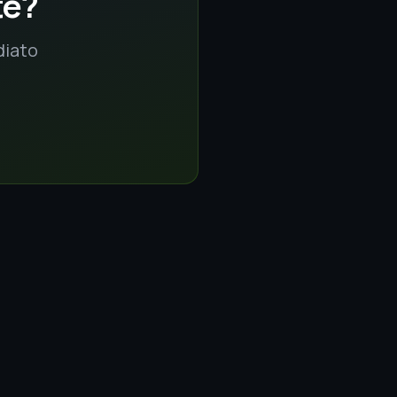
te?
diato