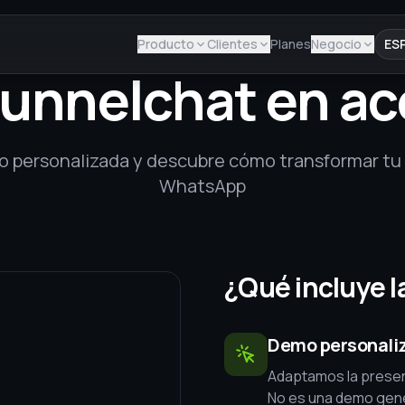
Producto
Clientes
Planes
Negocio
ES
Funnelchat en ac
 personalizada y descubre cómo transformar tu
WhatsApp
¿Qué incluye 
Demo personali
Adaptamos la present
No es una demo gené