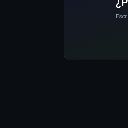
¿P
Escr