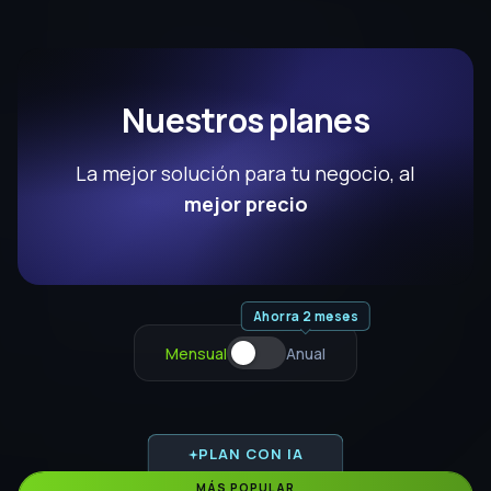
Reuniones en Zoom y Meet diarias
Grupo de Soporte Personalizado
PLAN CON IA
Key Account Manager
PLAN
Growth
$99
USD/mes
Prueba 3 días GRATIS
FUNCIONES BASE
Hasta
8,000
MAC
CRM y envío masivo ilimitado
3
Números de WhatsApp
3
accesos multiagente
Agentes IA ilimitados
Automatizaciones con IA
Gestión de grupos y comunidades ilimitadas