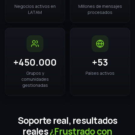
Agendar una demo
¡Hola!
Me gustaría tener más
información