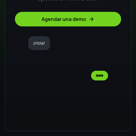
Nuestros planes
La mejor solución para tu negocio, al
mejor precio
Ahorra 2 meses
Mensual
Anual
PLAN CON IA