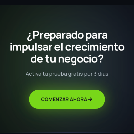
MÁS POPULAR
PLAN
Advanced
$199
USD/mes
Prueba 3 días GRATIS
FUNCIONES BASE
Hasta
30,000
MAC
CRM y envío masivo ilimitado
4
Números de WhatsApp
5
accesos multiagente
Agentes IA ilimitados
Automatizaciones con IA
Gestión de grupos y comunidades ilimitadas
SOPORTE
PREMIUM
Sesión Inicial
INCLUIDA
$100 USD
Chat y WhatsApp