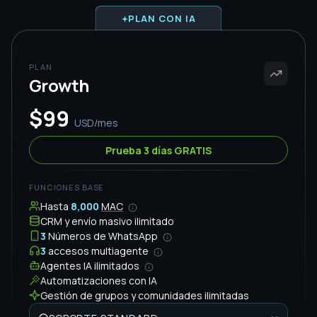
Automatizaciones con IA
Gestión de grupos y comunidades ilimitadas
SOPORTE
PREMIUM
Sesión Inicial
INCLUIDA
$100 USD
Chat y WhatsApp
Reuniones en Zoom y Meet diarias
Grupo de Soporte Personalizado
Key Account Manager
No adivines. Compara y
activa el
plan correcto
Growth
Advanced
Infinity
CAPACIDAD
30,000
MAC