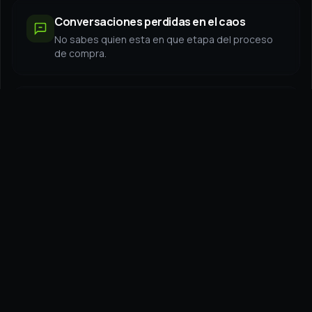
Conversaciones perdidas en el caos
No sabes quien esta en que etapa del proceso
de compra.
Tu equipo pierde tiempo en tareas
repetitivas
Respuestas manuales, copiar-pegar, clasificar
contactos uno por uno.
No tienes visibilidad real de tus ventas
Imposible saber que funciona y que no sin datos
claros.
Pierdes seguimiento de oportunidades