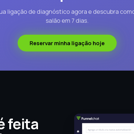
a ligação de diagnóstico agora e descubra como
salão em 7 dias.
Reservar minha ligação hoje
 feita