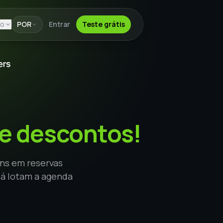
io
POR
Entrar
Teste grátis
e descontos!
ns em reservas
já lotam a agenda
.