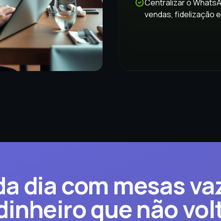
Centralizar o WhatsA
vendas, fidelização e
a dia com mesas va
dinheiro que não vol