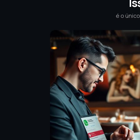
Is
é o únic