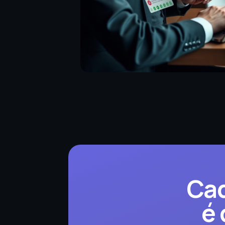
Cad
é 