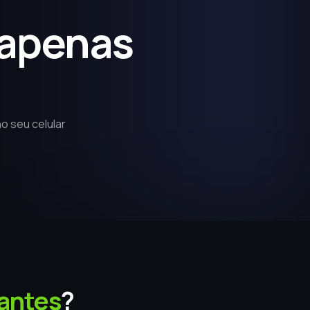
 apenas
o seu celular
antes
?