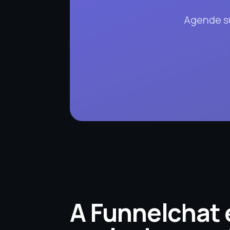
Agende su
A Funnelchat é