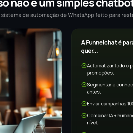
so não é um simples chatbot
o sistema de automação de WhatsApp feito para rest
A Funnelchat é par
quer...
Automatizar todo o 
promoções.
Segmentar e conhece
antes.
Enviar campanhas 10
Combinar IA + human
nível.